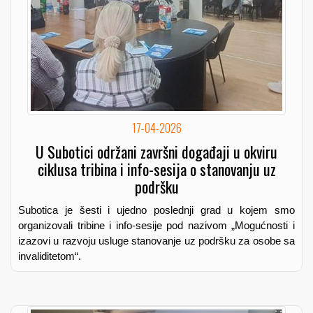
17-04-2026
U Subotici održani završni događaji u okviru
ciklusa tribina i info-sesija o stanovanju uz
podršku
Subotica je šesti i ujedno poslednji grad u kojem smo
organizovali tribine i info-sesije pod nazivom „Mogućnosti i
izazovi u razvoju usluge stanovanje uz podršku za osobe sa
invaliditetom“.