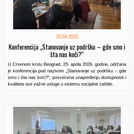
30-04-2026
Konferencija „Stanovanje uz podršku – gde smo i
šta nas koči?“
U Crvenom krstu Beograd, 29. aprila 2026. godine, održana
je konferencija pod nazivom „Stanovanje uz podršku – gde
smo i šta nas koči?“, posvećena unapređenju dostupnosti i
kvaliteta ove važne usluge u sistemu socijalne zaštite.