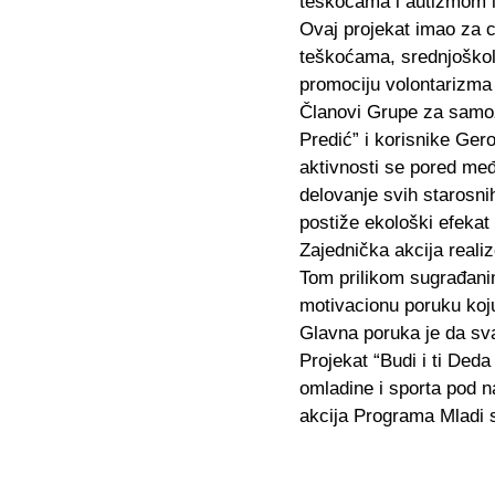
teškoćama i autizmom i 
Ovaj projekat imao za c
teškoćama, srednjoškola
promociju volontarizma 
Članovi Grupe za samoz
Predić” i korisnike Ger
aktivnosti se pored međ
delovanje svih starosni
postiže ekološki efekat 
Zajednička akcija reali
Tom prilikom sugrađanim
motivacionu poruku koju
Glavna poruka je da sv
Projekat “Budi i ti Ded
omladine i sporta pod n
akcija Programa Mladi 