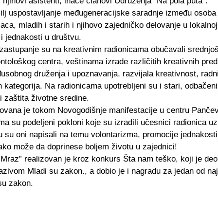
njihovi asistenti, inače članovi Udruženja “Na pola puta”.
ilj uspostavljanje međugeneracijske saradnje između osoba 
ca, mladih i starih i njihovo zajedničko delovanje u lokalnoj
i jednakosti u društvu.
astupanje su na kreativnim radionicama obučavali srednjo
ontološkog centra, veštinama izrade različitih kreativnih pr
usobnog druženja i upoznavanja, razvijala kreativnost, radni
h kategorija. Na radionicama upotrebljeni su i stari, odbačen
i zaštita životne sredine.
zovana je tokom Novogodišnje manifestacije u centru Pančev
a su podeljeni pokloni koje su izradili učesnici radionica u
 su oni napisali na temu volontarizma, promocije jednakosti, 
ako može da doprinese boljem životu u zajednici!
a Mraz” realizovan je kroz konkurs Šta nam teško, koji je de
azivom Mladi su zakon., a dobio je i nagradu za jedan od naj
su zakon.