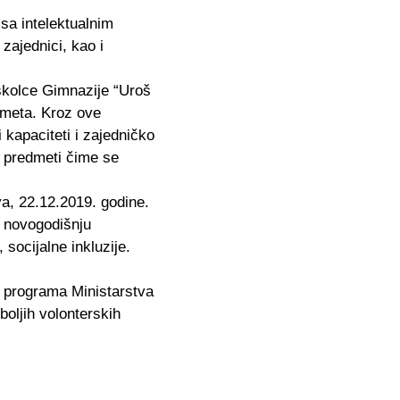
sa intelektualnim
 zajednici, kao i
školce Gimnazije “Uroš
edmeta. Kroz ove
 kapaciteti i zajedničko
i predmeti čime se
a, 22.12.2019. godine.
z novogodišnju
socijalne inkluzije.
o programa Ministarstva
boljih volonterskih