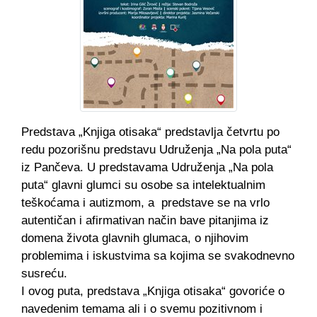
Predstava „Knjiga otisaka“ predstavlja četvrtu po
redu pozorišnu predstavu Udruženja „Na pola puta“
iz Pančeva. U predstavama Udruženja „Na pola
puta“ glavni glumci su osobe sa intelektualnim
teškoćama i autizmom, a predstave se na vrlo
autentičan i afirmativan način bave pitanjima iz
domena života glavnih glumaca, o njihovim
problemima i iskustvima sa kojima se svakodnevno
susreću.
I ovog puta, predstava „Knjiga otisaka“ govoriće o
navedenim temama ali i o svemu pozitivnom i