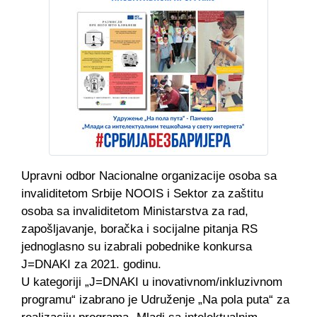
Upravni odbor Nacionalne organizacije osoba sa
invaliditetom Srbije NOOIS i Sektor za zaštitu
osoba sa invaliditetom Ministarstva za rad,
zapošljavanje, boračka i socijalne pitanja RS
jednoglasno su izabrali pobednike konkursa
J=DNAKI za 2021. godinu.
U kategoriji „J=DNAKI u inovativnom/inkluzivnom
programu“ izabrano je Udruženje „Na pola puta“ za