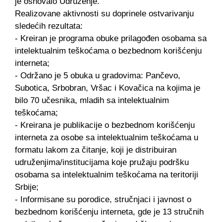
je osnovalo Udruženje.
Realizovane aktivnosti su doprinele ostvarivanju
sledećih rezultata:
- Kreiran je programa obuke prilagođen osobama sa
intelektualnim teškoćama o bezbednom korišćenju
interneta;
- Održano je 5 obuka u gradovima: Pančevo,
Subotica, Srbobran, Vršac i Kovačica na kojima je
bilo 70 učesnika, mladih sa intelektualnim
teškoćama;
- Kreirana je publikacije o bezbednom korišćenju
interneta za osobe sa intelektualnim teškoćama u
formatu lakom za čitanje, koji je distribuiran
udruženjima/institucijama koje pružaju podršku
osobama sa intelektualnim teškoćama na teritoriji
Srbije;
- Informisane su porodice, stručnjaci i javnost o
bezbednom korišćenju interneta, gde je 13 stručnih