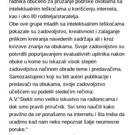
radnika obučeno za pružanje podrške osobama sa
intelektualnim teškoćama u korišćenju interneta,
kao i oko 80 roditelja/staratelja.
Obe ove grupe mladih sa intelektualnim teškoćama
pokazale su zadovoljstvo, kreativnost i zalaganje
prilikom kreiranja navedenih sadržaja ali i kroz
kvizove znanja na obukama. Svoje zadovoljstvo su
potvrdili popunjavanjem evaluativnih upitnika nakon
obuke u kome su iskazali visok stepen
zadovoljstva načinom obrade teme i predavačima.
Samozastupnici koji su bili autori publikacije i
predavači na obukama, svoje zadovoljstvo
učešćem su podelili sledećim rečima:
A.V.“Stekli smo veliko iskustvo na radionicama i
dok smo pravili priručnik. Svi smo naučili kako
pravilno da se ponašamo na internetu i šta treba da
uradimo kad nam neko nepoznat šalje neumesne
poruke.“