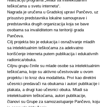
realizaciju programa „Mladi sa intelektualnim
teškoćama u svetu interneta“.
Nagrada je uručena u Gradskoj upravi Pančevo, uz
prisustvo predstavnika lokalne samouprave i
predstavnika drugih organizacija koja se bave
osobama sa invaliditetom na teritoriji grada
Pančeva.
Cilj projekta bio je edukacija i osnaživanje mladih
sa intelektualnim teškoćama za adekvatno
korišćenje interneta putem publikacija i edukativnih
radionica/obuka.
Ciljnu grupu činile su mlade osobe sa intelektualnim
teškoćama, koje su aktivno učestvovale u ovom
projektu i to kroz dva modaliteta. Prvi kao direktni
učesnici-predavači na obukama i autori publikacije i
plakata, a drugi kao učesnici obuka. Mladi sa
intelektualnim teškoćama, autori publikacije,
članovi su Grupe za samozastupanje Pančevo, koju