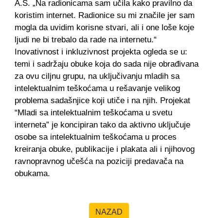
A.S. „Na radionicama sam učila kako pravilno da
koristim internet. Radionice su mi značile jer sam
mogla da uvidim korisne stvari, ali i one loše koje
ljudi ne bi trebalo da rade na internetu.“
Inovativnost i inkluzivnost projekta ogleda se u:
temi i sadržaju obuke koja do sada nije obrađivana
za ovu ciljnu grupu, na uključivanju mladih sa
intelektualnim teškoćama u rešavanje velikog
problema sadašnjice koji utiče i na njih. Projekat
“Mladi sa intelektualnim teškoćama u svetu
interneta” je koncipiran tako da aktivno uključuje
osobe sa intelektualnim teškoćama u proces
kreiranja obuke, publikacije i plakata ali i njihovog
ravnopravnog učešća na poziciji predavača na
obukama.
NAZAD