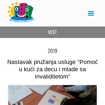
VEST
2019
Nastavak pružanja usluge "Pomoć
u kući za decu i mlade sa
invaliditetom"