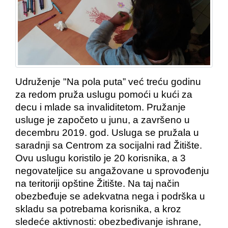
Udruženje "Na pola puta” već treću godinu
za redom pruža uslugu pomoći u kući za
decu i mlade sa invaliditetom. Pružanje
usluge je započeto u junu, a završeno u
decembru 2019. god. Usluga se pružala u
saradnji sa Centrom za socijalni rad Žitište.
Ovu uslugu koristilo je 20 korisnika, a 3
negovateljice su angažovane u sprovođenju
na teritoriji opštine Žitište. Na taj način
obezbeđuje se adekvatna nega i podrška u
skladu sa potrebama korisnika, a kroz
sledeće aktivnosti: obezbeđivanje ishrane,