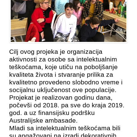
Cilj ovog projeka je organizacija
aktivnosti za osobe sa intelektualnim
teškoćama
, koje utiču na poboljšanje
kvaliteta života i stvaranje prilika za
kvalitetno provedeno slobodno vreme i
socijalnu uključenost ove populacije.
Projekat je realizovan godinu dana,
počevši od 2018. pa sve do kraja 2019.
god. a uz finansijsku podršku
Australijske ambasade.
Mladi sa intelektualnim teškoćama bili
su angažovani na izradi dekorativnih