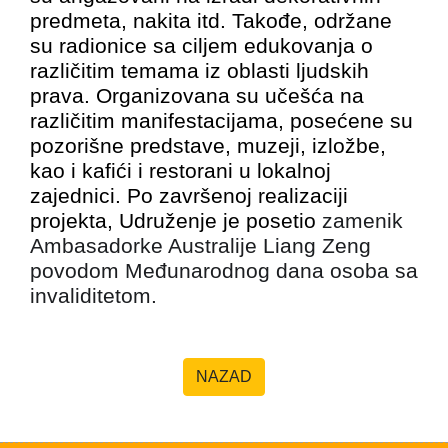
predmeta, nakita itd. Takođe, održane
su radionice sa ciljem edukovanja o
različitim temama iz oblasti ljudskih
prava
. Organizovana su učešća na
različitim manifestacijama, posećene su
pozorišne predstave, muzeji, izložbe,
kao i kafići i restorani u lokalnoj
zajednici. Po završenoj realizaciji
projekta, Udruženje je posetio
zamenik
Ambasadorke Australije Liang Zeng
povodom Međunarodnog dana osoba sa
invaliditetom.
NAZAD