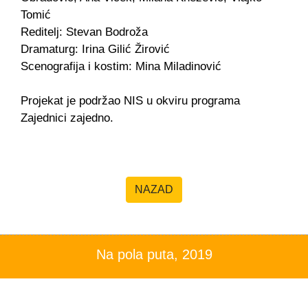
Tomić
Reditelj: Stevan Bodroža
Dramaturg: Irina Gilić Žirović
Scenografija i kostim: Mina Miladinović
Projekat je podržao NIS u okviru programa
Zajednici zajedno.
NAZAD
Na pola puta, 2019