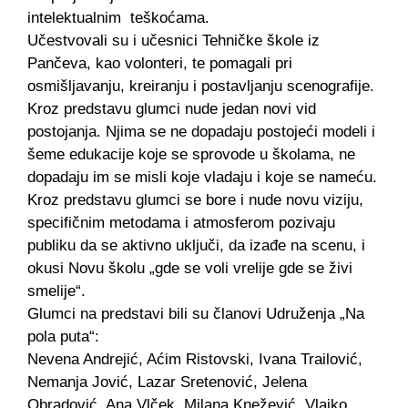
intelektualnim teškoćama.
Učestvovali su i učesnici Tehničke škole iz
Pančeva, kao volonteri, te pomagali pri
osmišljavanju, kreiranju i postavljanju scenografije.
Kroz predstavu glumci nude jedan novi vid
postojanja. Njima se ne dopadaju postojeći modeli i
šeme edukacije koje se sprovode u školama, ne
dopadaju im se misli koje vladaju i koje se nameću.
Kroz predstavu glumci se bore i nude novu viziju,
specifičnim metodama i atmosferom pozivaju
publiku da se aktivno uključi, da izađe na scenu, i
okusi Novu školu „gde se voli vrelije gde se živi
smelije“.
Glumci na predstavi bili su članovi Udruženja „Na
pola puta“:
Nevena Andrejić, Aćim Ristovski, Ivana Trailović,
Nemanja Jović, Lazar Sretenović, Jelena
Obradović, Ana Vlček, Milana Knežević, Vlajko