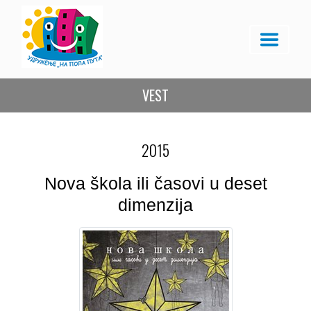
VEST
2015
Nova škola ili časovi u deset
dimenzija