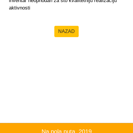
inventar neophodan za što kvalitetniju realizaciju
aktivnosti
NAZAD
Na pola puta, 2019