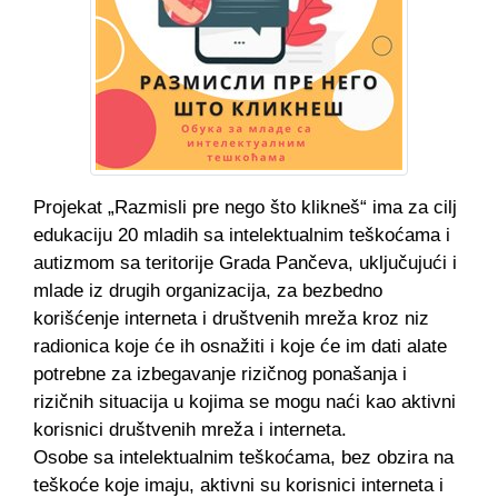
Projekat „Razmisli pre nego što klikneš“ ima za cilj
edukaciju 20 mladih sa intelektualnim teškoćama i
autizmom sa teritorije Grada Pančeva, uključujući i
mlade iz drugih organizacija, za bezbedno
korišćenje interneta i društvenih mreža kroz niz
radionica koje će ih osnažiti i koje će im dati alate
potrebne za izbegavanje rizičnog ponašanja i
rizičnih situacija u kojima se mogu naći kao aktivni
korisnici društvenih mreža i interneta.
Osobe sa intelektualnim teškoćama, bez obzira na
teškoće koje imaju, aktivni su korisnici interneta i