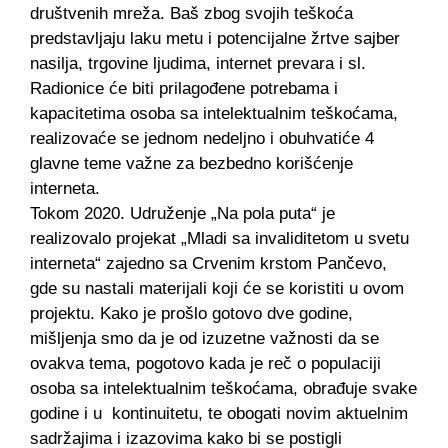
društvenih mreža. Baš zbog svojih teškoća
predstavljaju laku metu i potencijalne žrtve sajber
nasilja, trgovine ljudima, internet prevara i sl.
Radionice će biti prilagođene potrebama i
kapacitetima osoba sa intelektualnim teškoćama,
realizovaće se jednom nedeljno i obuhvatiće 4
glavne teme važne za bezbedno korišćenje
interneta.
Tokom 2020. Udruženje „Na pola puta“ je
realizovalo projekat „Mladi sa invaliditetom u svetu
interneta“ zajedno sa Crvenim krstom Pančevo,
gde su nastali materijali koji će se koristiti u ovom
projektu. Kako je prošlo gotovo dve godine,
mišljenja smo da je od izuzetne važnosti da se
ovakva tema, pogotovo kada je reč o populaciji
osoba sa intelektualnim teškoćama, obrađuje svake
godine i u kontinuitetu, te obogati novim aktuelnim
sadržajima i izazovima kako bi se postigli